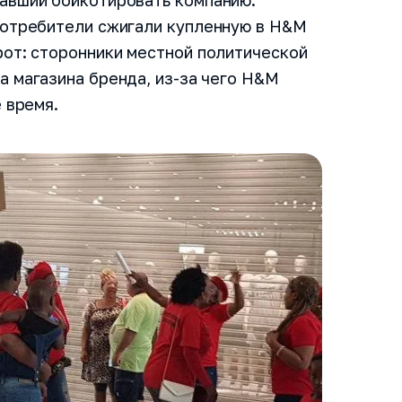
авший бойкотировать компанию.
потребители сжигали купленную в H&M
рот: сторонники местной политической
а магазина бренда, из-за чего H&M
 время.
е все
Как вас зовут?
нты Спикс
ы уточнят у вас
Название компани
онстрацию
пикс
Номер телефона
ши вопросы и
уют о работе