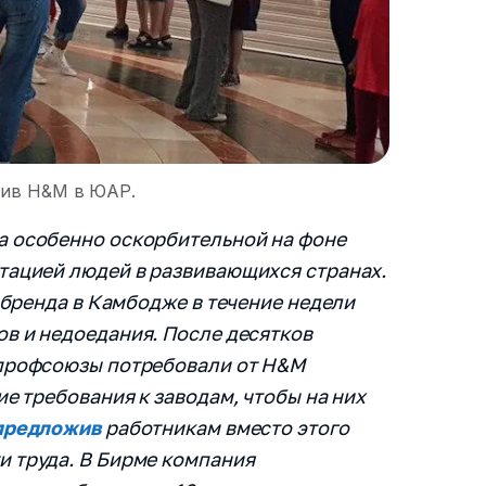
Email
Заказать де
ив H&M в ЮАР.
Я прочитал и согласен с 
а особенно оскорбительной на фоне
Лицензионного договора
,
соглашения
и
Политики к
тацией людей в развивающихся странах.
Быть в курсе новостей и а
в бренда в Камбодже в течение недели
ов и недоедания. После десятков
 профсоюзы потребовали от H&M
ие требования к заводам, чтобы на них
предложив
работникам вместо этого
 труда. В Бирме компания