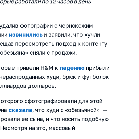
рые работали по 12 часов в день
 удалив фотографии с чернокожим
нии
извинились
и заявили, что «учли
бещав пересмотреть подход к контенту
обезьяна» сняли с продажи.
оторые привели H&M к
падению
прибыли
 нераспроданных худи, брюк и футболок
иллиардов долларов.
которого сфотографировали для этой
Она
сказала
, что худи с «обезьяной» —
ровали ее сына, и что носить подобную
 Несмотря на это, массовый