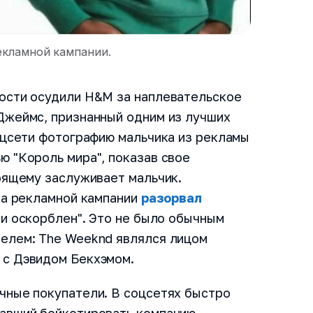
екламной кампании.
ости осудили H&M за наплевательское
Джеймс, признанный одним из лучших
оцсети фотографию мальчика из рекламы
 "Король мира", показав свое
оящему заслуживает мальчик.
ка рекламной кампании
разорвал
 и оскорблен". Это не было обычным
елем: The Weeknd являлся лицом
 с Дэвидом Бекхэмом.
чные покупатели. В соцсетях быстро