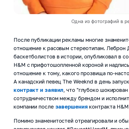
Одна из фотографий в р
После публикации рекламы многие знаменит
отношение к расовым стереотипам. Леброн 
баскетболистов в истории, опубликовал в с
H&M с прифотошопленной короной и надписью
отношение к тому, какого прозвища по-наст
А канадский певец The Weeknd в день запус
контракт и заявил
, что "глубоко шокирован
сотрудничеством между брендом и исполнит
компании после
завершения
контракта H&M
Помимо знаменитостей отреагировали и обы