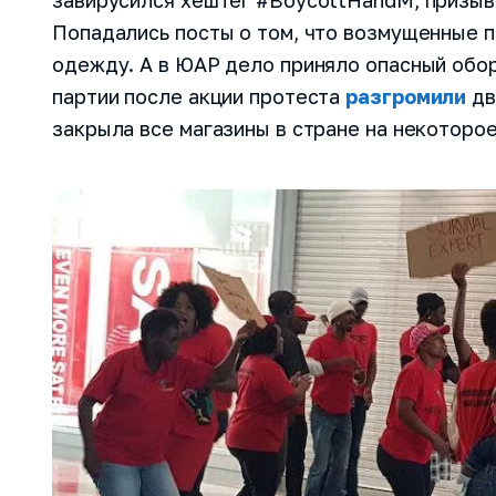
завирусился хештег #BoycottHandM, призыв
Попадались посты о том, что возмущенные 
одежду. А в ЮАР дело приняло опасный обо
партии после акции протеста
разгромили
дв
закрыла все магазины в стране на некоторое
Попробуйт
инструме
Наши менеджер
бизнес-задачи
Проведут дем
функционала С
Ответят на ва
проконсультир