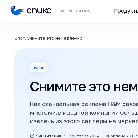
Продукт
всё об отзывах
Блог
/
Снимите это немедленно!
Блог
Снимите это не
Как скандальная реклама H&M связ
многомиллиардной компании больше 
извлечь из этого селлеры на марке
7 мин чтения · 10 сентября 2024 · Обновлено 29 и