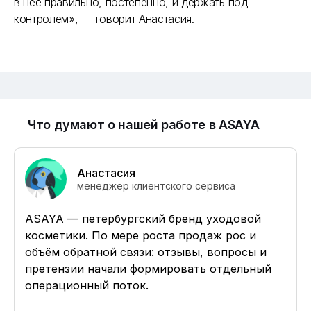
в неё правильно, постепенно, и держать под
Номер телефона
контролем», — говорит Анастасия.
Email
Что думают о нашей работе в ASAYA
Заказать демонстрацию
Анастасия
Я прочитал и согласен с условиями
Лицензионного договора
,
менеджер клиентского сервиса
Пользовательского соглашения
и
Политики
конфиденциальности
ASAYA — петербургский бренд уходовой
Быть в курсе новостей и акций (редко и по делу)
косметики. По мере роста продаж рос и
объём обратной связи: отзывы, вопросы и
претензии начали формировать отдельный
операционный поток.