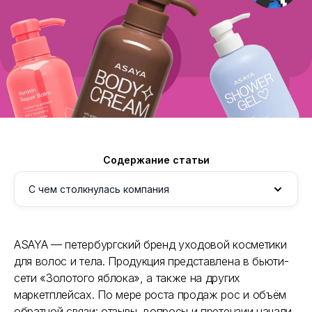
Содержание статьи
С чем столкнулась компания
С чем столкнулась компания
ASAYA — петербургский бренд уходовой косметики
Как выбирали и внедряли сервис
для волос и тела. Продукция представлена в бьюти-
Результат
сети «Золотого яблока», а также на других
маркетплейсах. По мере роста продаж рос и объём
Советы по внедрению
обратной связи: отзывы, вопросы и претензии начали