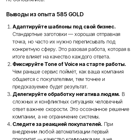
Номер телефона
Выводы из опыта 585 GOLD
Адаптируйте шаблоны под свой бизнес.
Email
Стандартные заготовки — хорошая отправная
точка, но часто их нужно переписывать под
конкретную сферу. Это разовая работа, которая в
итоге влияет на качество каждого ответа.
Фиксируйте Tone of Voice на старте работы.
Заказать демонстрацию
Чем раньше сервис поймёт, как ваша компания
общается с покупателями, тем точнее и
Я прочитал и согласен с условиями
Лицензионного договора
,
Пользовательского соглашения
и
Политики
предсказуемее будет результат.
конфиденциальности
Делегируйте обработку негатива людям.
В
Быть в курсе новостей и акций (редко и по делу)
сложных и конфликтных ситуациях человечный
ответ важнее скорости. Это осознанное решение
компании, а не ограничение системы.
Следите за реакцией покупателей.
При
внедрении любой автоматизации первый
приоритет — качество коммуникации, а не