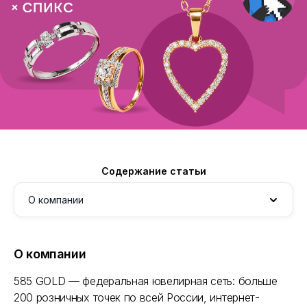
Содержание статьи
О компании
О компании
О компании
С чем столкнулась компания
585 GOLD — федеральная ювелирная сеть: больше
Как запускали Спикс
200 розничных точек по всей России, интернет-