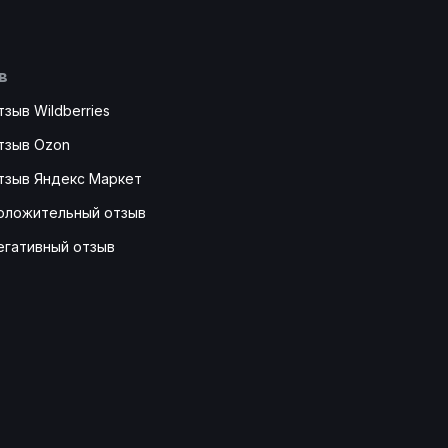
в
зыв Wildberries
тзыв Ozon
тзыв Яндекс Маркет
положительный отзыв
егативный отзыв