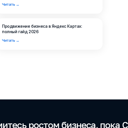
ши вопросы и
Читать →
уют о работе
Email
Продвижение бизнеса в Яндекс Картах:
полный гайд 2026
Читать →
Заказать де
Я прочитал и согласен с 
Лицензионного договора
,
соглашения
и
Политики к
Быть в курсе новостей и а
итесь ростом бизнеса, пока 