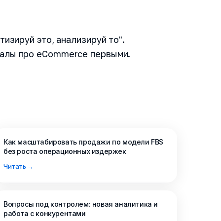
тизируй это, анализируй то".
риалы про eCommerce первыми.
е все
Как вас зовут?
Как масштабировать продажи по модели FBS
нты Спикс
без роста операционных издержек
Читать →
ы уточнят у вас
Название компани
онстрацию
Вопросы под контролем: новая аналитика и
пикс
работа с конкурентами
Номер телефона