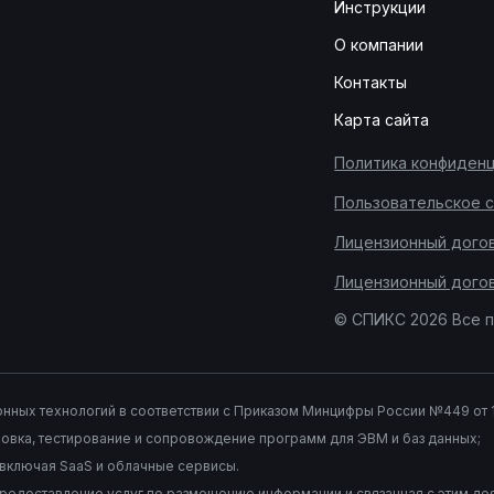
Инструкции
О компании
Контакты
Карта сайта
Политика конфиден
Пользовательское 
Лицензионный догово
Лицензионный догов
© СПИКС 2026 Все 
ных технологий в соответствии с Приказом Минцифры России №449 от 11
ановка, тестирование и сопровождение программ для ЭВМ и баз данных;
 включая SaaS и облачные сервисы.
редоставление услуг по размещению информации и связанная с этим дея