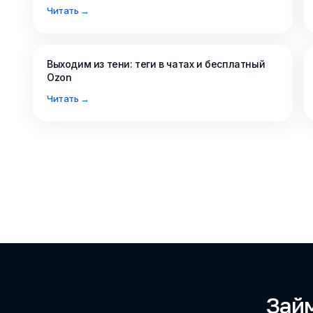
Ответят на ва
Читать →
проконсультир
Выходим из тени: теги в чатах и бесплатный
Ozon
Читать →
Займ