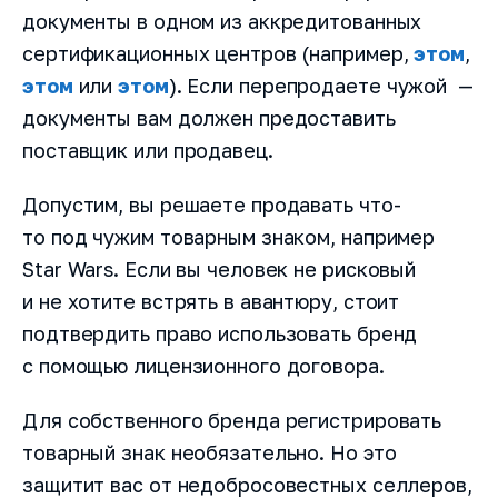
документы в одном из аккредитованных
сертификационных центров (например,
этом
,
этом
или
этом
). Если перепродаете чужой —
документы вам должен предоставить
поставщик или продавец.
Допустим, вы решаете продавать что-
то под чужим товарным знаком, например
Star Wars. Если вы человек не рисковый
Как вас зовут?
и не хотите встрять в авантюру, стоит
подтвердить право использовать бренд
с помощью лицензионного договора.
Название компании
Для собственного бренда регистрировать
товарный знак необязательно. Но это
Номер телефона
защитит вас от недобросовестных селлеров,