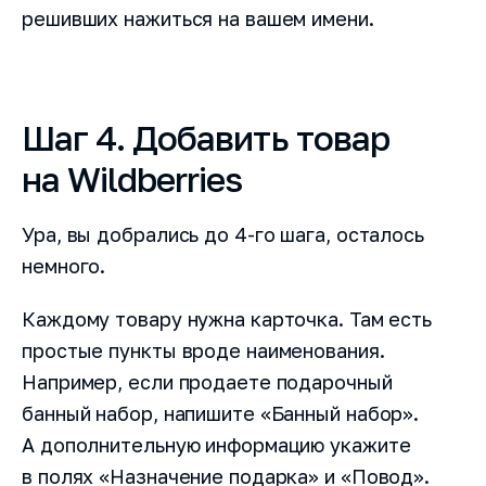
решивших нажиться на вашем имени.
Email
Шаг 4. Добавить товар
на Wildberries
Заказать демонстрацию
Ура, вы добрались до 4-го шага, осталось
Я прочитал и согласен с условиями
Лицензионного договора
,
Пользовательского соглашения
и
Политики
немного.
конфиденциальности
Быть в курсе новостей и акций (редко и по делу)
Каждому товару нужна карточка. Там есть
простые пункты вроде наименования.
Например, если продаете подарочный
банный набор, напишите «Банный набор».
А дополнительную информацию укажите
в полях «Назначение подарка» и «Повод».