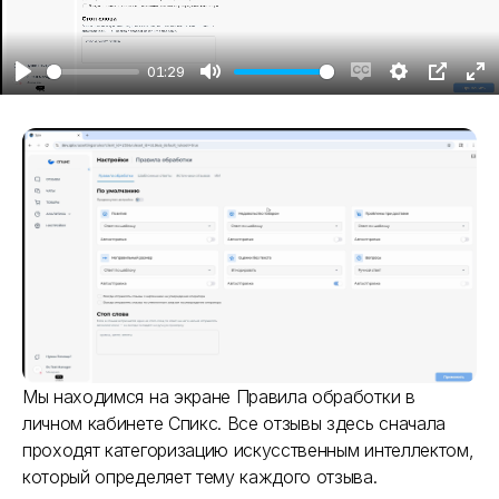
01:29
Play
Mute
Enable
Settings
PIP
En
captions
fu
Мы находимся на экране Правила обработки в
личном кабинете Спикс. Все отзывы здесь сначала
проходят категоризацию искусственным интеллектом,
который определяет тему каждого отзыва.