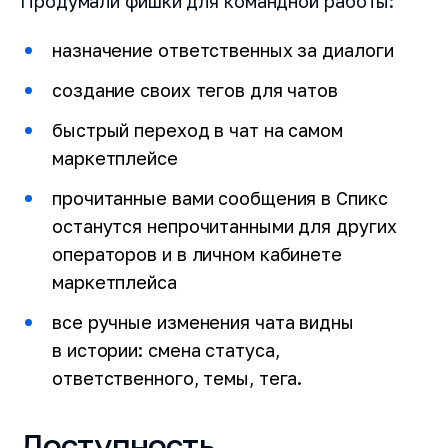
Продумали фишки для командной работы:
назначение ответственных за диалоги
Номер телефона
создание своих тегов для чатов
быстрый переход в чат на самом
маркетплейсе
Email
прочитанные вами сообщения в Спикс
останутся непрочитанными для других
операторов и в личном кабинете
Заказать демонстрацию
маркетплейса
все ручные изменения чата видны
Я прочитал и согласен с условиями
Лицензионного договора
,
Пользовательского соглашения
и
Политики
в истории: смена статуса,
конфиденциальности
ответственного, темы, тега.
Быть в курсе новостей и акций (редко и по делу)
Доступность