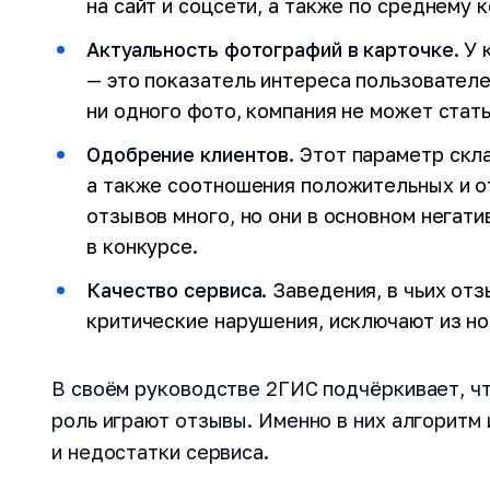
на сайт и соцсети, а также по среднему 
Актуальность фотографий в карточке
. У
— это показатель интереса пользователей
ни одного фото, компания не может стат
Одобрение клиентов
. Этот параметр скл
а также соотношения положительных и о
отзывов много, но они в основном негат
Попробуйт
в конкурсе.
инструме
Качество сервиса
. Заведения, в чьих от
критические нарушения, исключают из но
Наши менеджер
бизнес-задачи
В своём руководстве 2ГИС подчёркивает, чт
Проведут дем
роль играют отзывы. Именно в них алгорит
функционала С
и недостатки сервиса.
Ответят на ва
проконсультир