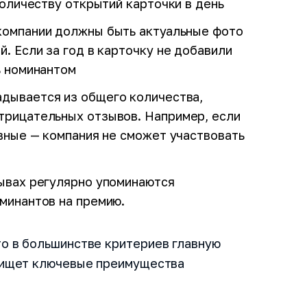
количеству открытий карточки в день
 компании должны быть актуальные фото
. Если за год в карточку не добавили
ь номинантом
адывается из общего количества,
трицательных отзывов. Например, если
ивные — компания не сможет участвовать
е все
Как вас зовут?
нты Спикс
зывах регулярно упоминаются
минантов на премию.
ы уточнят у вас
Название компани
о в большинстве критериев главную
онстрацию
м ищет ключевые преимущества
пикс
Номер телефона
ши вопросы и
уют о работе