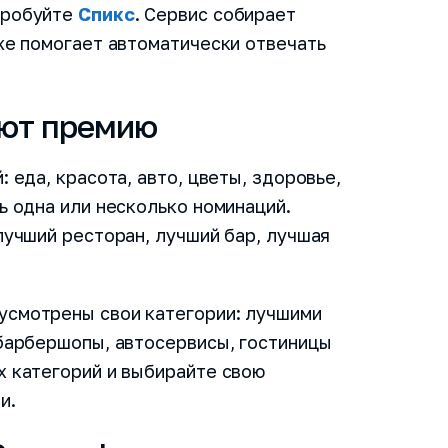
пробуйте
Спикс
. Сервис собирает
кже помогает автоматически отвечать
Email
ают премию
Заказать де
 еда, красота, авто, цветы, здоровье,
ь одна или несколько номинаций.
Я прочитал и согласен с 
Лицензионного договора
,
лучший ресторан, лучший бар, лучшая
соглашения
и
Политики к
Быть в курсе новостей и а
усмотрены свои категории: лучшими
 барбершопы, автосервисы, гостиницы
х категорий и выбирайте свою
и.