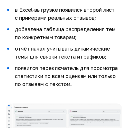
в Excel-выгрузке появился второй лист
с примерами реальных отзывов;
Email
добавлена таблица распределения тем
по конкретным товарам;
отчёт начал учитывать динамические
Заказать демонстрацию
темы для связки текста и графиков;
Я прочитал и согласен с условиями
Лицензионного договора
,
появился переключатель для просмотра
Пользовательского соглашения
и
Политики
конфиденциальности
статистики по всем оценкам или только
Быть в курсе новостей и акций (редко и по делу)
по отзывам с текстом.