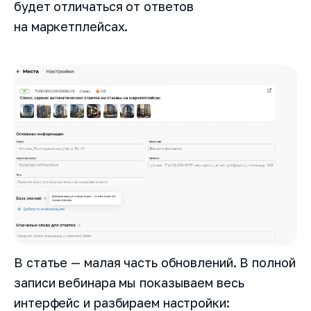
будет отличаться от ответов
конфиденциальности
на маркетплейсах.
Быть в курсе новостей и акций (редко и по делу)
В статье — малая часть обновлений. В полной
записи вебинара мы показываем весь
интерфейс и разбираем настройки: