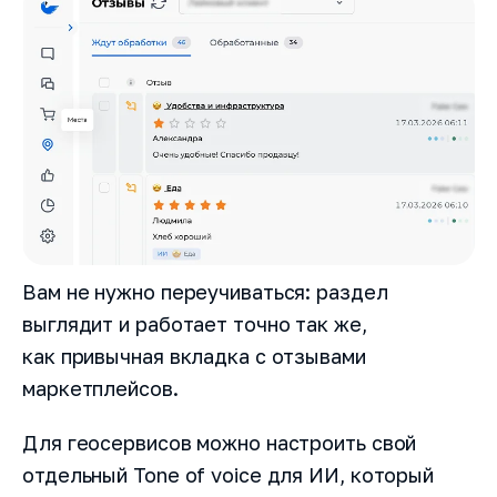
Как вас зовут?
Название компании
Номер телефона
Вам не нужно переучиваться: раздел
Email
выглядит и работает точно так же,
как привычная вкладка с отзывами
маркетплейсов.
Заказать демонстрацию
Для геосервисов можно настроить свой
отдельный Tone of voice для ИИ, который
Я прочитал и согласен с условиями
Лицензионного договора
,
Пользовательского соглашения
и
Политики